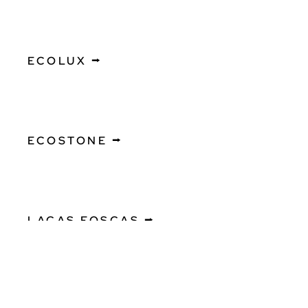
ECOLUX ⭢
ECOSTONE ⭢
LACAS FOSCAS ⭢
LACAS METÁLICAS ⭢