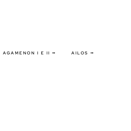
AGAMENON I E II ⭢
AILOS ⭢