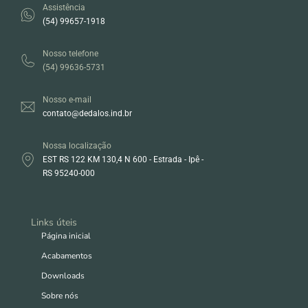
Assistência
(54) 99657-1918
Nosso telefone
(54) 99636-5731
Nosso e-mail
contato@dedalos.ind.br
Nossa localização
EST RS 122 KM 130,4 N 600 - Estrada - Ipê -
RS 95240-000
Links úteis
Página inicial
Acabamentos
Downloads
Sobre nós