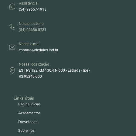
Assistência
(54) 99657-1918
Nosso telefone
(54) 99636-5731
Nosso e-mail
contato@dedalos.ind.br
Nossa localização
EST RS 122 KM 130,4 N 600 - Estrada - Ipê -
RS 95240-000
Links úteis
Página inicial
Acabamentos
Downloads
Sobre nós