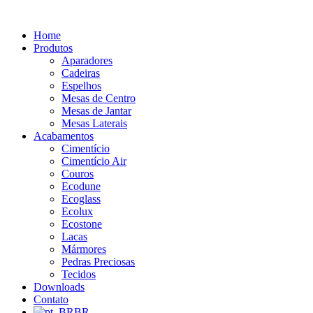
Ir
para
Home
o
Produtos
conteúdo
Aparadores
Cadeiras
Espelhos
Mesas de Centro
Mesas de Jantar
Mesas Laterais
Acabamentos
Cimentício
Cimentício Air
Couros
Ecodune
Ecoglass
Ecolux
Ecostone
Lacas
Mármores
Pedras Preciosas
Tecidos
Downloads
Contato
BR