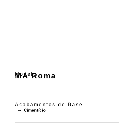
Modelo
MA Roma
Acabamentos de Base
Cimentício