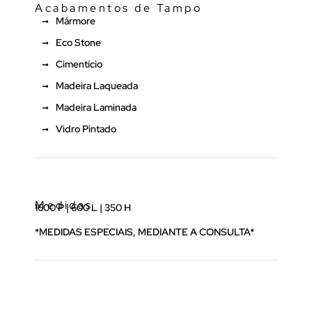
Acabamentos de Tampo
Mármore
Eco Stone
Cimentício
Madeira Laqueada
Madeira Laminada
Vidro Pintado
Medidas
1600 P | 600 L | 350 H
*MEDIDAS ESPECIAIS, MEDIANTE A CONSULTA*