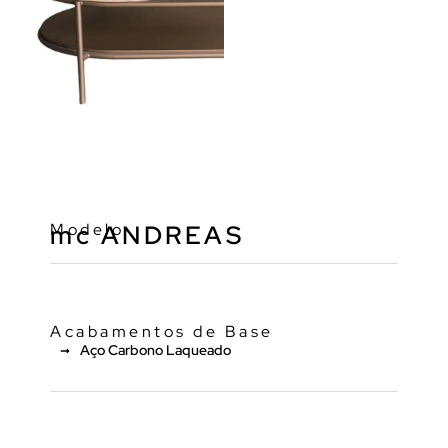
Modelo
mc ANDREAS
Acabamentos de Base
Aço Carbono Laqueado