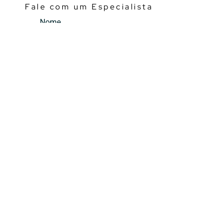
Fale com um Especialista
Nome
Whatsapp
Mensagem (opcional)
Falar Agora