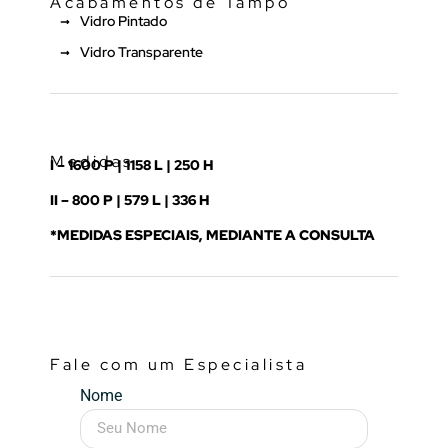
Acabamentos de Tampo
Vidro Pintado
Vidro Transparente
Medidas
I – 1600 P | 1158 L | 250 H
II – 800 P | 579 L | 336 H
*MEDIDAS ESPECIAIS, MEDIANTE A CONSULTA
Fale com um Especialista
Nome