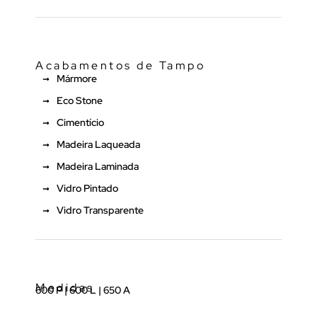
Acabamentos de Tampo
Mármore
Eco Stone
Cimentício
Madeira Laqueada
Madeira Laminada
Vidro Pintado
Vidro Transparente
Medidas
600 P | 600 L | 650 A