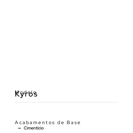
Modelo
Kyros
Acabamentos de Base
Cimentício