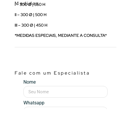
Medidas
I – 300 Ø | 550 H
II – 300 Ø | 500 H
III – 300 Ø | 450 H
*MEDIDAS ESPECIAIS, MEDIANTE A CONSULTA*
Fale com um Especialista
Nome
Whatsapp
Mensagem (opcional)