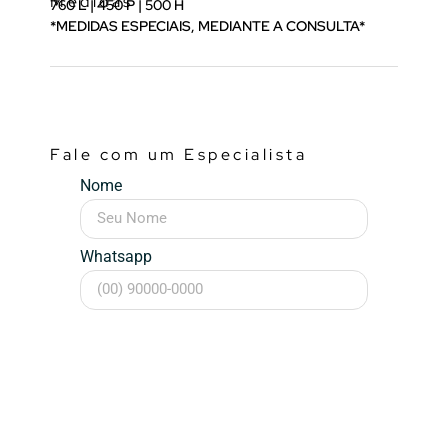
Medidas
760 L | 450 P | 500 H
*MEDIDAS ESPECIAIS, MEDIANTE A CONSULTA*
Fale com um Especialista
Nome
Whatsapp
Mensagem (opcional)