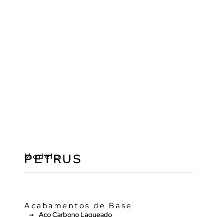
Modelo
PETRUS
Acabamentos de Base
Aço Carbono Laqueado