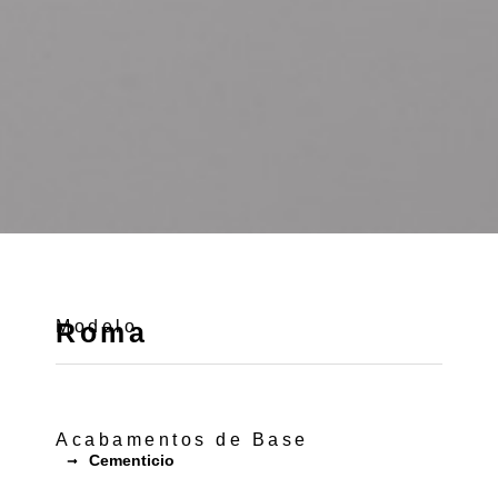
Modelo
Roma
Acabamentos de Base
Cementicio