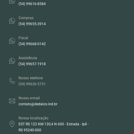
(54) 99616-8584
Compras
(54) 99655-3914
Fiscal
(54) 99668-0142
Assistência
(54) 99657-1918
Nosso telefone
(54) 99636-5731
Nosso e-mail
contato@dedalos.ind.br
Nossa localização
EST RS 122 KM 130,4 N 600 - Estrada - Ipê -
RS 95240-000